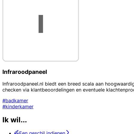
Infraroodpaneel
Infraroodpaneel.nl biedt een breed scala aan hoogwaardi
checken via klantbeoordelingen en eventuele klachtenproc
#badkamer
#kinderkamer
Ik wil...
Een geschil indienen