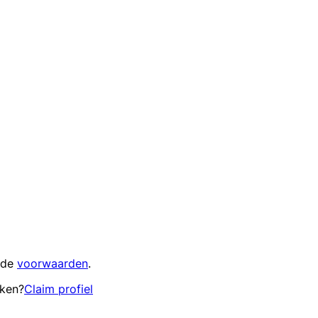
 de
voorwaarden
.
eken?
Claim profiel