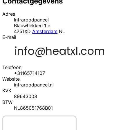
Contactgegevens
Adres
Infraroodpaneel
Blauwhekken 1 e
4751XD
Amsterdam
NL
E-mail
Telefoon
+31165714107
Website
infraroodpaneel.nl
KVK
89643003
BTW
NL865051768B01