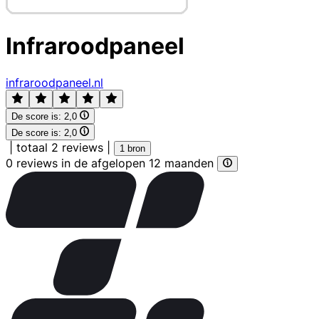
Infraroodpaneel
infraroodpaneel.nl
De score is:
2,0
De score is:
2,0
|
totaal 2 reviews
|
1 bron
0 reviews in de afgelopen 12 maanden