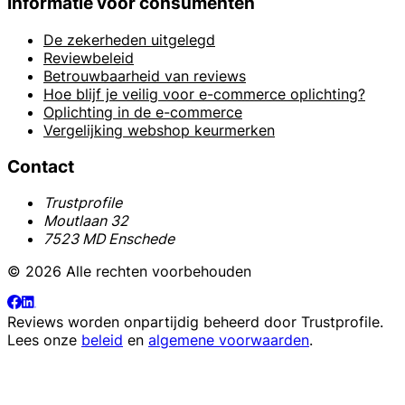
Informatie voor consumenten
De zekerheden uitgelegd
Reviewbeleid
Betrouwbaarheid van reviews
Hoe blijf je veilig voor e-commerce oplichting?
Oplichting in de e-commerce
Vergelijking webshop keurmerken
Contact
Trustprofile
Moutlaan 32
7523 MD Enschede
© 2026 Alle rechten voorbehouden
Reviews worden onpartijdig beheerd door
Trustprofile
.
Lees onze
beleid
en
algemene voorwaarden
.