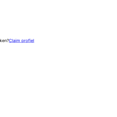
eken?
Claim profiel