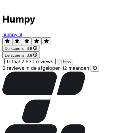
Humpy
humpy.nl
De score is:
8,9
De score is:
8,9
|
totaal 2.630 reviews
|
1 bron
0 reviews in de afgelopen 12 maanden