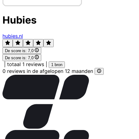
Hubies
hubies.nl
De score is:
7,0
De score is:
7,0
|
totaal 1 reviews
|
1 bron
0 reviews in de afgelopen 12 maanden