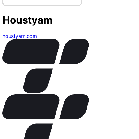
Houstyam
houstyam.com