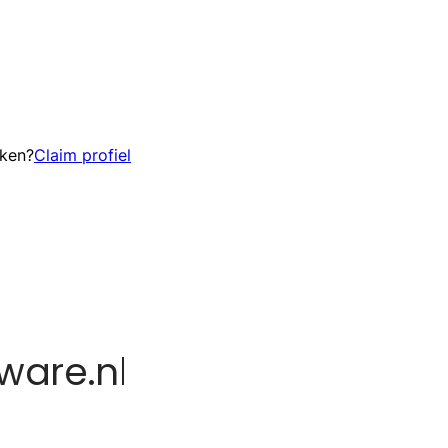
eken?
Claim profiel