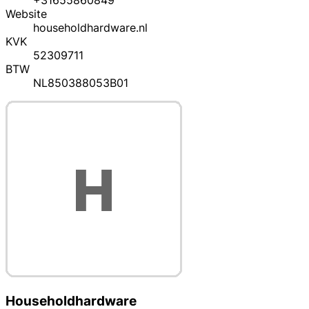
+31655860849
Website
householdhardware.nl
KVK
52309711
BTW
NL850388053B01
Householdhardware