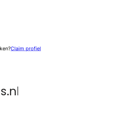
eken?
Claim profiel