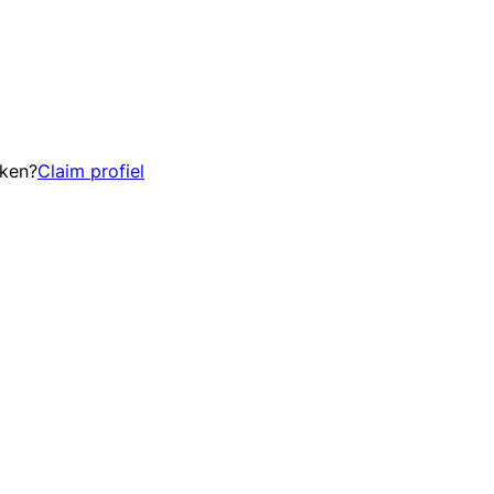
eken?
Claim profiel