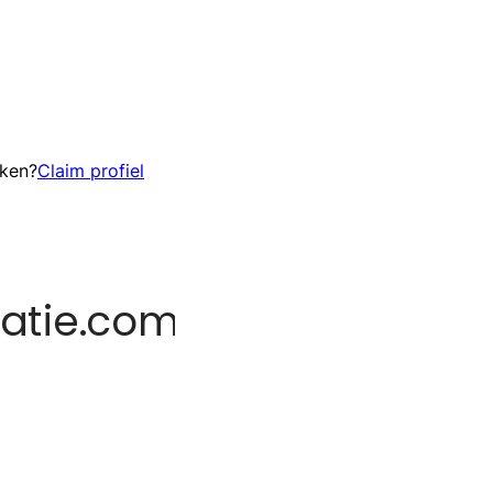
eken?
Claim profiel