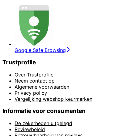
Google Safe Browsing
Trustprofile
Over Trustprofile
Neem contact op
Algemene voorwaarden
Privacy policy
Vergelijking webshop keurmerken
Informatie voor consumenten
De zekerheden uitgelegd
Reviewbeleid
Betrouwbaarheid van reviews