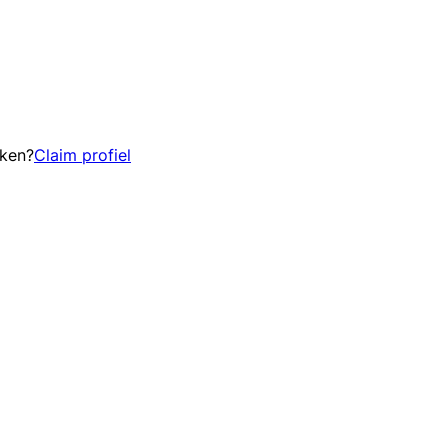
eken?
Claim profiel