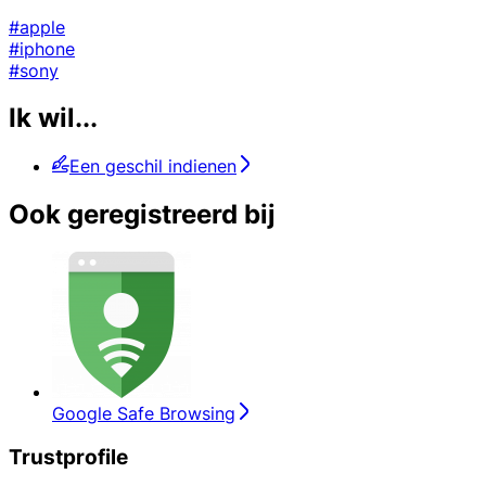
#apple
#iphone
#sony
Ik wil...
Een geschil indienen
Ook geregistreerd bij
Google Safe Browsing
Trustprofile