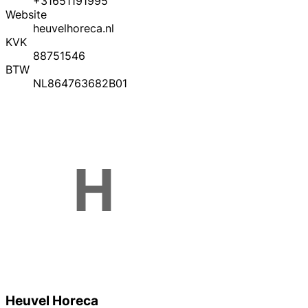
+31651191995
Website
heuvelhoreca.nl
KVK
88751546
BTW
NL864763682B01
Heuvel Horeca