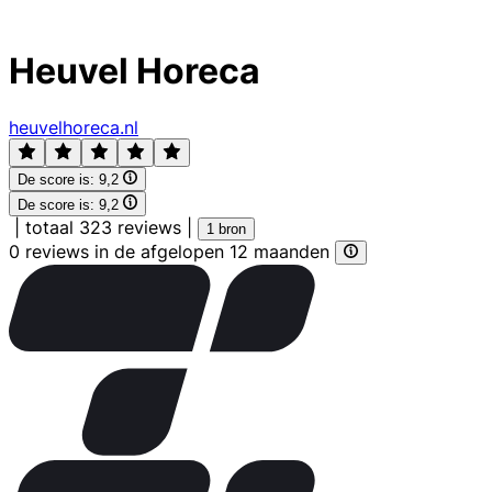
Heuvel Horeca
heuvelhoreca.nl
De score is:
9,2
De score is:
9,2
|
totaal 323 reviews
|
1 bron
0 reviews in de afgelopen 12 maanden