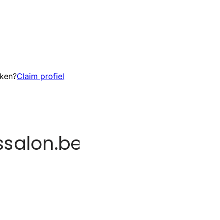
eken?
Claim profiel