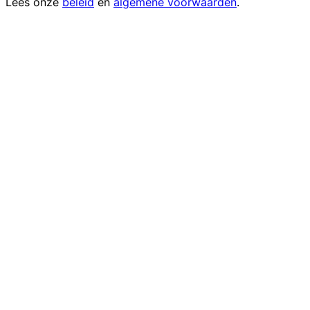
Lees onze
beleid
en
algemene voorwaarden
.