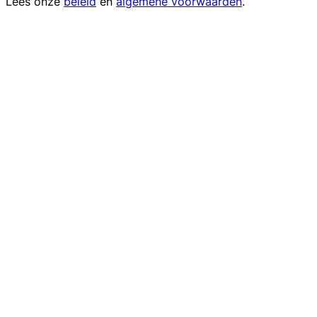
Lees onze
beleid
en
algemene voorwaarden
.