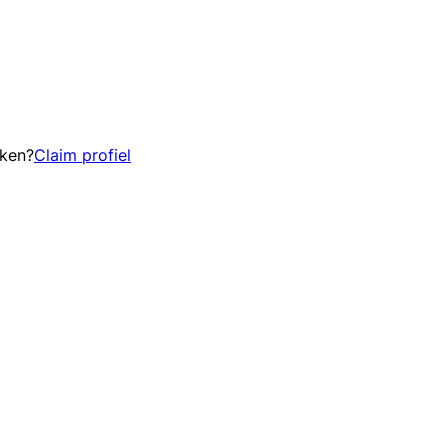
eken?
Claim profiel