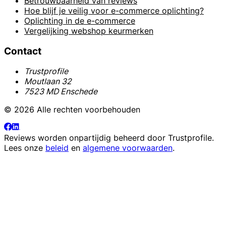
Betrouwbaarheid van reviews
Hoe blijf je veilig voor e-commerce oplichting?
Oplichting in de e-commerce
Vergelijking webshop keurmerken
Contact
Trustprofile
Moutlaan 32
7523 MD Enschede
© 2026 Alle rechten voorbehouden
Reviews worden onpartijdig beheerd door
Trustprofile
.
Lees onze
beleid
en
algemene voorwaarden
.