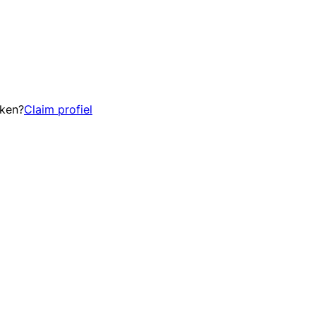
eken?
Claim profiel