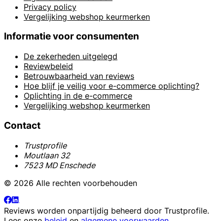
Privacy policy
Vergelijking webshop keurmerken
Informatie voor consumenten
De zekerheden uitgelegd
Reviewbeleid
Betrouwbaarheid van reviews
Hoe blijf je veilig voor e-commerce oplichting?
Oplichting in de e-commerce
Vergelijking webshop keurmerken
Contact
Trustprofile
Moutlaan 32
7523 MD Enschede
© 2026 Alle rechten voorbehouden
Reviews worden onpartijdig beheerd door
Trustprofile
.
Lees onze
beleid
en
algemene voorwaarden
.