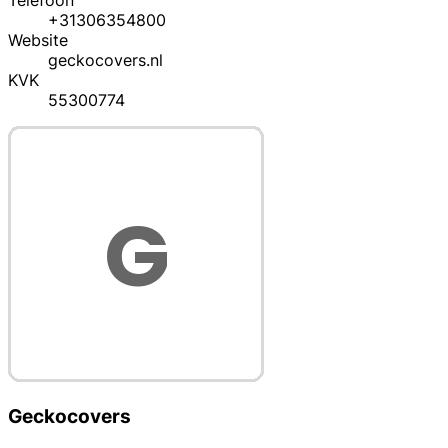
Telefoon
+31306354800
Website
geckocovers.nl
KVK
55300774
Geckocovers