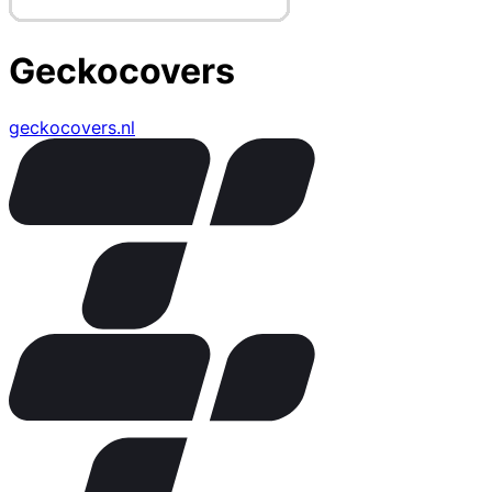
Geckocovers
geckocovers.nl