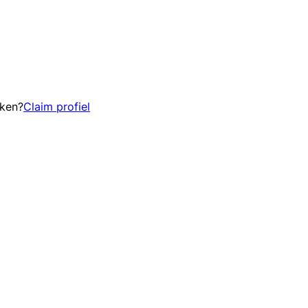
eken?
Claim profiel