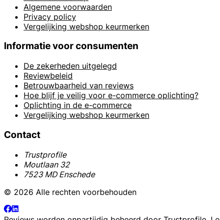
Algemene voorwaarden
Privacy policy
Vergelijking webshop keurmerken
Informatie voor consumenten
De zekerheden uitgelegd
Reviewbeleid
Betrouwbaarheid van reviews
Hoe blijf je veilig voor e-commerce oplichting?
Oplichting in de e-commerce
Vergelijking webshop keurmerken
Contact
Trustprofile
Moutlaan 32
7523 MD Enschede
© 2026 Alle rechten voorbehouden
Reviews worden onpartijdig beheerd door
Trustprofile
. L