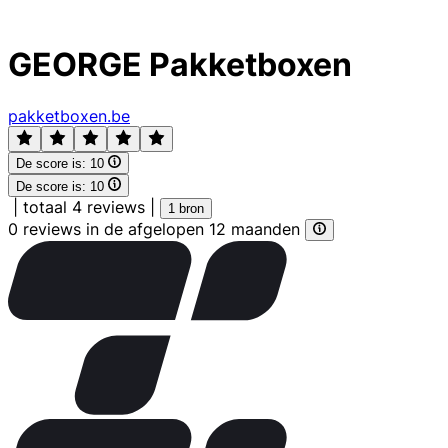
GEORGE Pakketboxen
pakketboxen.be
De score is:
10
De score is:
10
|
totaal 4 reviews
|
1 bron
0 reviews in de afgelopen 12 maanden