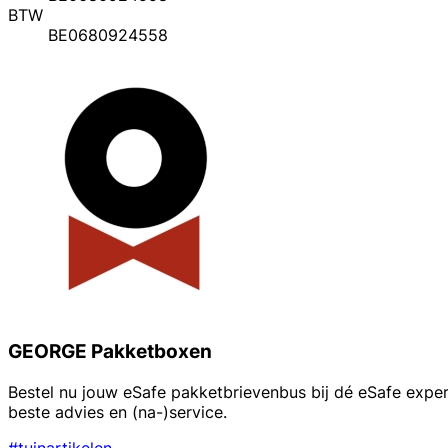
BTW
BE0680924558
GEORGE Pakketboxen
Bestel nu jouw eSafe pakketbrievenbus bij dé eSafe expert! 
beste advies en (na-)service.
#tuinartikelen