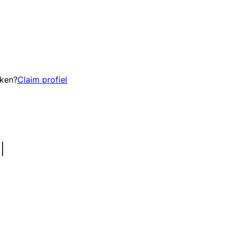
eken?
Claim profiel