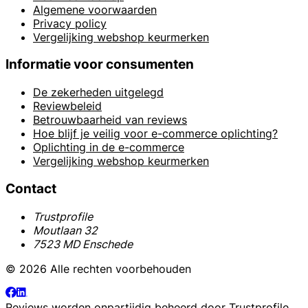
Algemene voorwaarden
Privacy policy
Vergelijking webshop keurmerken
Informatie voor consumenten
De zekerheden uitgelegd
Reviewbeleid
Betrouwbaarheid van reviews
Hoe blijf je veilig voor e-commerce oplichting?
Oplichting in de e-commerce
Vergelijking webshop keurmerken
Contact
Trustprofile
Moutlaan 32
7523 MD Enschede
© 2026 Alle rechten voorbehouden
Reviews worden onpartijdig beheerd door
Trustprofile
.