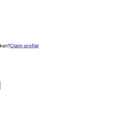
eken?
Claim profiel