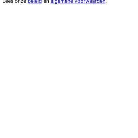
Lees onze
beleid
en
algemene voorwaarden
.