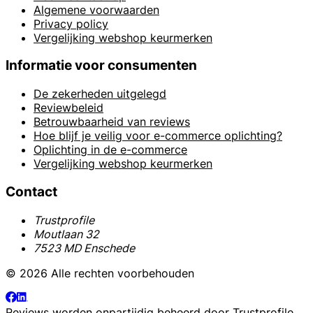
Algemene voorwaarden
Privacy policy
Vergelijking webshop keurmerken
Informatie voor consumenten
De zekerheden uitgelegd
Reviewbeleid
Betrouwbaarheid van reviews
Hoe blijf je veilig voor e-commerce oplichting?
Oplichting in de e-commerce
Vergelijking webshop keurmerken
Contact
Trustprofile
Moutlaan 32
7523 MD Enschede
© 2026 Alle rechten voorbehouden
Reviews worden onpartijdig beheerd door
Trustprofile
.