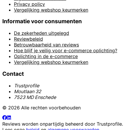
Privacy policy
Vergelijking webshop keurmerken
Informatie voor consumenten
De zekerheden uitgelegd
Reviewbeleid
Betrouwbaarheid van reviews
Hoe blijf je veilig voor e-commerce oplichting?
Oplichting in de e-commerce
Vergelijking webshop keurmerken
Contact
Trustprofile
Moutlaan 32
7523 MD Enschede
© 2026 Alle rechten voorbehouden
Reviews worden onpartijdig beheerd door
Trustprofile
.
Lees onze
beleid
en
algemene voorwaarden
.