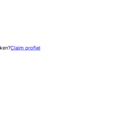
eken?
Claim profiel