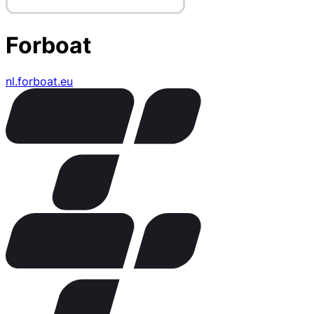
Forboat
nl.forboat.eu