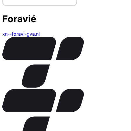
Foravié
xn--foravi-gva.nl