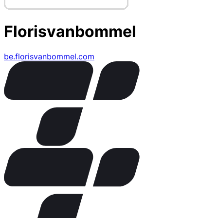
Florisvanbommel
be.florisvanbommel.com