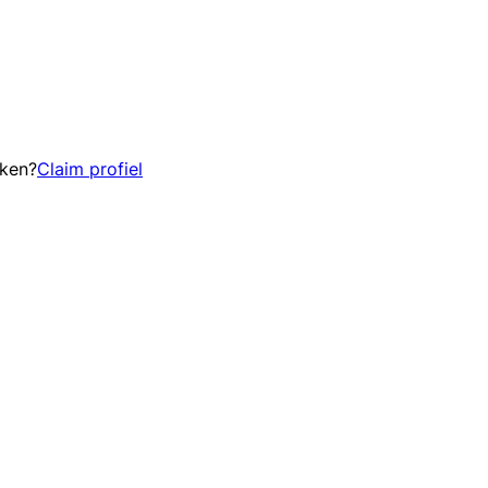
eken?
Claim profiel