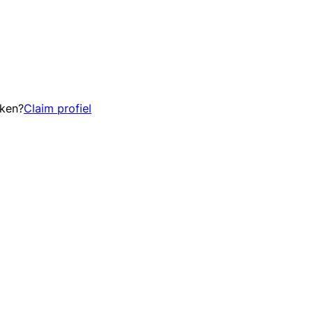
eken?
Claim profiel