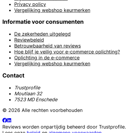
Privacy policy
Vergelijking webshop keurmerken
Informatie voor consumenten
De zekerheden uitgelegd
Reviewbeleid
Betrouwbaarheid van reviews
Hoe blijf je veilig voor e-commerce oplichting?
Oplichting in de e-commerce
Vergelijking webshop keurmerken
Contact
Trustprofile
Moutlaan 32
7523 MD Enschede
© 2026 Alle rechten voorbehouden
Reviews worden onpartijdig beheerd door
Trustprofile
.
Lees onze
beleid
en
algemene voorwaarden
.