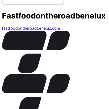
Fastfoodontheroadbenelux
fastfoodontheroadbenelux.com