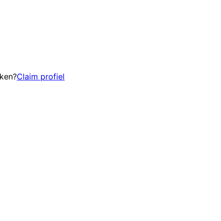
eken?
Claim profiel