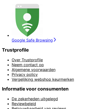
Google Safe Browsing
Trustprofile
Over Trustprofile
Neem contact op
Algemene voorwaarden
Privacy policy
Vergelijking webshop keurmerken
Informatie voor consumenten
De zekerheden uitgelegd
Reviewbeleid
Betrouwbaarheid van reviews