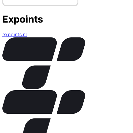
Expoints
expoints.nl