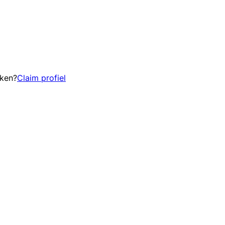
eken?
Claim profiel