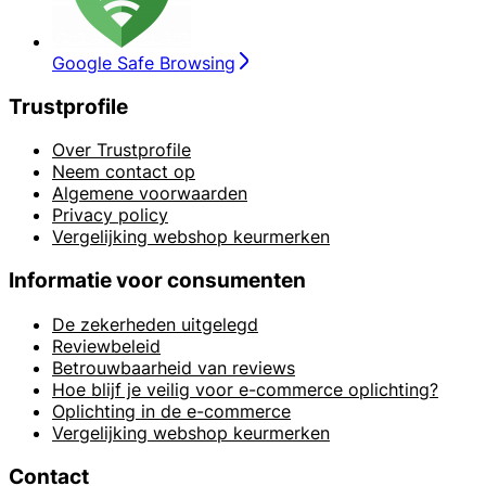
Google Safe Browsing
Trustprofile
Over Trustprofile
Neem contact op
Algemene voorwaarden
Privacy policy
Vergelijking webshop keurmerken
Informatie voor consumenten
De zekerheden uitgelegd
Reviewbeleid
Betrouwbaarheid van reviews
Hoe blijf je veilig voor e-commerce oplichting?
Oplichting in de e-commerce
Vergelijking webshop keurmerken
Contact