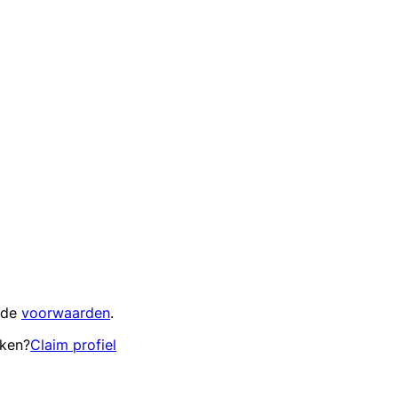
 de
voorwaarden
.
eken?
Claim profiel