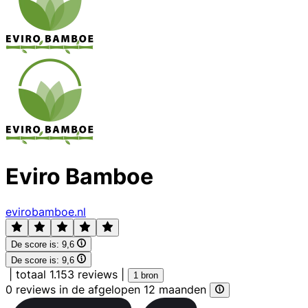
Eviro Bamboe
evirobamboe.nl
De score is:
9,6
De score is:
9,6
|
totaal 1.153 reviews
|
1 bron
0 reviews in de afgelopen 12 maanden