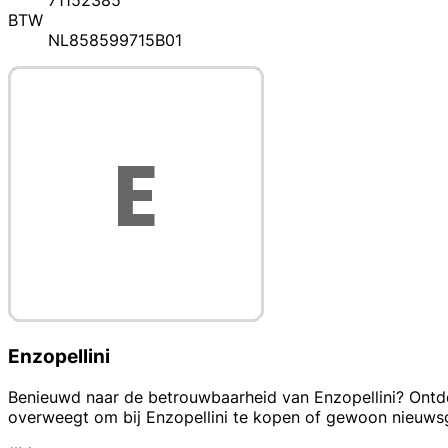
71152385
BTW
NL858599715B01
Enzopellini
Benieuwd naar de betrouwbaarheid van Enzopellini? Ontdek
overweegt om bij Enzopellini te kopen of gewoon nieuwsgi