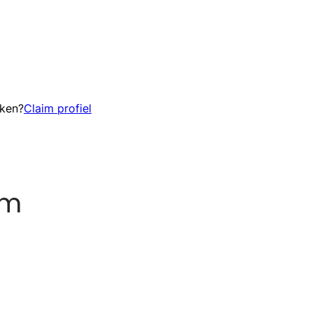
eken?
Claim profiel