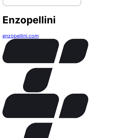
Enzopellini
enzopellini.com