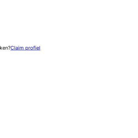
eken?
Claim profiel