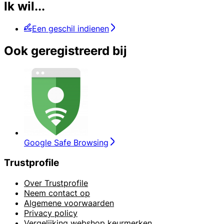
Ik wil...
Een geschil indienen
Ook geregistreerd bij
Google Safe Browsing
Trustprofile
Over Trustprofile
Neem contact op
Algemene voorwaarden
Privacy policy
Vergelijking webshop keurmerken