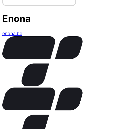
Enona
enona.be