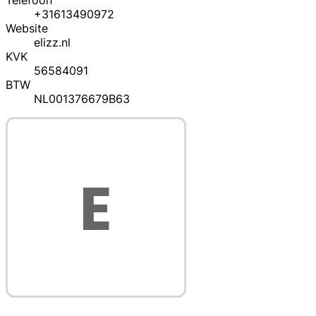
Telefoon
+31613490972
Website
elizz.nl
KVK
56584091
BTW
NL001376679B63