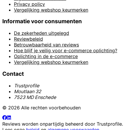
Privacy policy
Vergelijking webshop keurmerken
Informatie voor consumenten
De zekerheden uitgelegd
Reviewbeleid
Betrouwbaarheid van reviews
Hoe blijf je veilig voor e-commerce oplichting?
Oplichting in de e-commerce
Vergelijking webshop keurmerken
Contact
Trustprofile
Moutlaan 32
7523 MD Enschede
© 2026 Alle rechten voorbehouden
Reviews worden onpartijdig beheerd door
Trustprofile
.
Lees onze
beleid
en
algemene voorwaarden
.