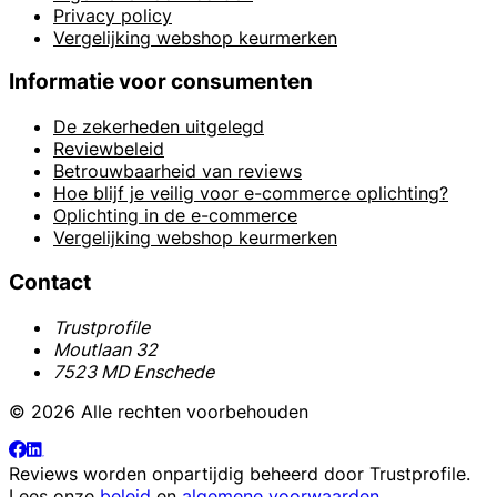
Privacy policy
Vergelijking webshop keurmerken
Informatie voor consumenten
De zekerheden uitgelegd
Reviewbeleid
Betrouwbaarheid van reviews
Hoe blijf je veilig voor e-commerce oplichting?
Oplichting in de e-commerce
Vergelijking webshop keurmerken
Contact
Trustprofile
Moutlaan 32
7523 MD Enschede
© 2026 Alle rechten voorbehouden
Reviews worden onpartijdig beheerd door
Trustprofile
.
Lees onze
beleid
en
algemene voorwaarden
.