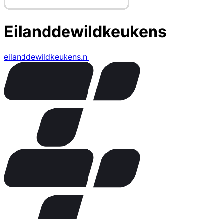
Eilanddewildkeukens
eilanddewildkeukens.nl