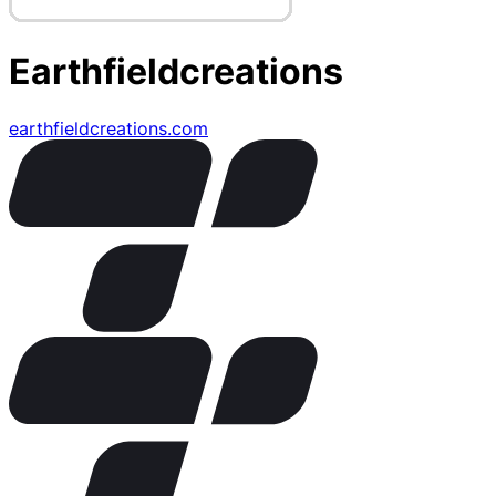
Earthfieldcreations
earthfieldcreations.com