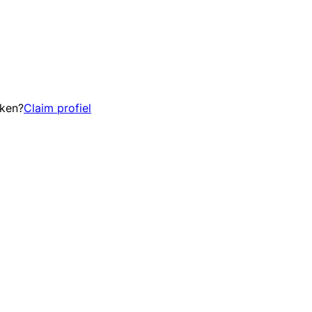
eken?
Claim profiel