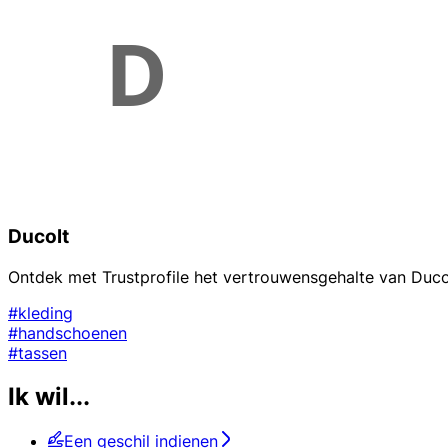
Ducolt
Ontdek met Trustprofile het vertrouwensgehalte van Ducol
#kleding
#handschoenen
#tassen
Ik wil...
Een geschil indienen