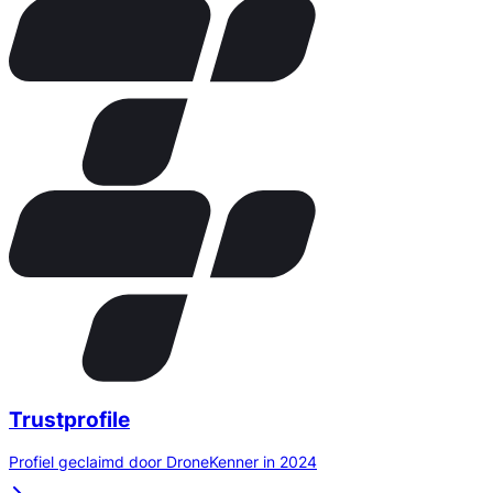
Trustprofile
Profiel geclaimd door DroneKenner in 2024