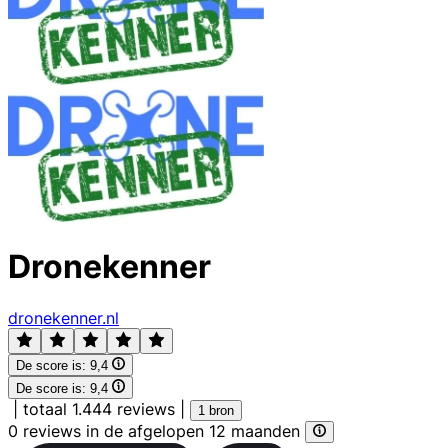
Dronekenner
dronekenner.nl
De score is:
9,4
De score is:
9,4
|
totaal 1.444 reviews
|
1 bron
0 reviews in de afgelopen 12 maanden