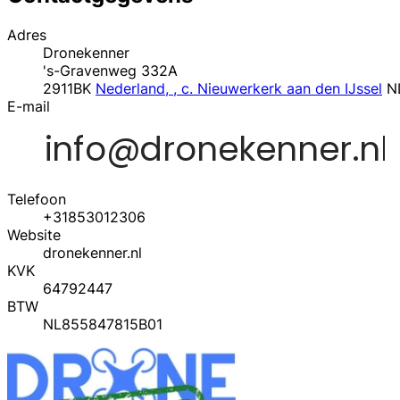
Adres
Dronekenner
's-Gravenweg 332A
2911BK
Nederland, , c. Nieuwerkerk aan den IJssel
N
E-mail
Telefoon
+31853012306
Website
dronekenner.nl
KVK
64792447
BTW
NL855847815B01