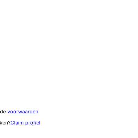
 de
voorwaarden
.
eken?
Claim profiel