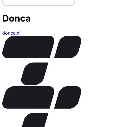
Donca
donca.nl