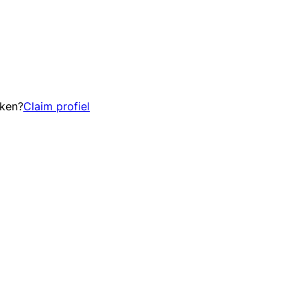
eken?
Claim profiel